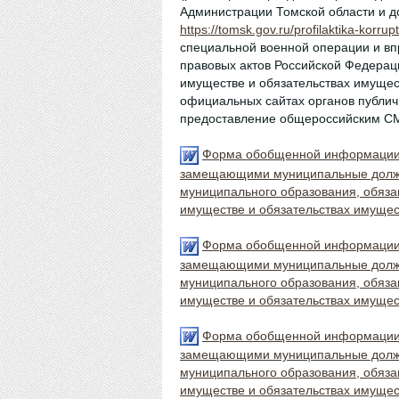
Администрации Томской области и д
https://tomsk.gov.ru/profilaktika-korru
специальной военной операции и вп
правовых актов Российской Федерац
имуществе и обязательствах имущест
официальных сайтах органов публичн
предоставление общероссийским СМ
Форма обобщенной информации 
замещающими муниципальные должно
муниципального образования, обязан
имуществе и обязательствах имущест
Форма обобщенной информации 
замещающими муниципальные должно
муниципального образования, обязан
имуществе и обязательствах имущест
Форма обобщенной информации 
замещающими муниципальные должно
муниципального образования, обязан
имуществе и обязательствах имущест