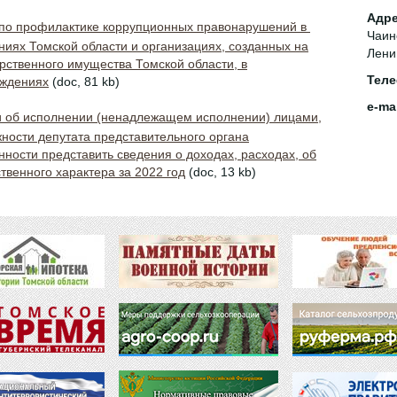
Адре
 по профилактике коррупционных правонарушений в
Чаин
ниях Томской области и организациях, созданных на
Лени
рственного имущества Томской области, в
Теле
еждениях
(doc, 81 kb)
e-mai
об исполнении (ненадлежащем исполнении) лицами,
сти депутата представительного органа
ности представить сведения о доходах, расходах, об
венного характера за 2022 год
(doc, 13 kb)