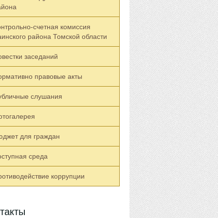
айона
онтрольно-счетная комиссия
аинского района Томской области
овестки заседаний
ормативно правовые акты
убличные слушания
отогалерея
юджет для граждан
оступная среда
ротиводействие коррупции
такты