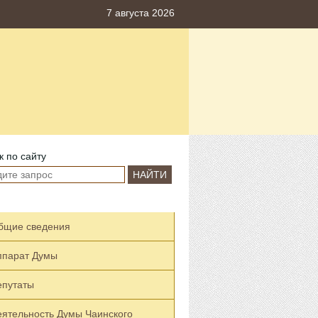
7 августа 2026
к по сайту
НАЙТИ
бщие сведения
ппарат Думы
епутаты
еятельность Думы Чаинского