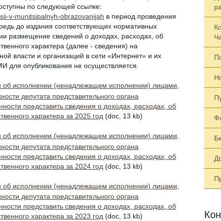
оступны по следующей ссылке:
р
ptsii-v-munitsipalnyh-obrazovanijah
в период проведения
редь до издания соответствующих нормативных
К
ии размещение сведений о доходах, расходах, об
Ч
венного характера (далее - сведения) на
ой власти и организаций в сети «Интернет» и их
П
И для опубликования не осуществляется.
Н
об исполнении (ненадлежащем исполнении) лицами,
сти депутата представительного органа
П
ности представить сведения о доходах, расходах, об
венного характера за 2025 год
(doc, 13 kb)
Ф
об исполнении (ненадлежащем исполнении) лицами,
Б
сти депутата представительного органа
ности представить сведения о доходах, расходах, об
Д
венного характера за 2024 год
(doc, 13 kb)
П
об исполнении (ненадлежащем исполнении) лицами,
сти депутата представительного органа
ности представить сведения о доходах, расходах, об
Кон
венного характера за 2023 год
(doc, 13 kb)