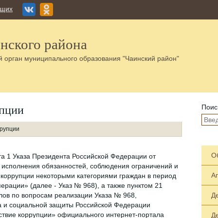
ящих
нского района
 орган муниципального образования "Чаинский район"
упции
Поис
ррупции
О
кта 1 Указа Президента Российской Федерации от
 исполнения обязанностей, соблюдения ограничений и
А
я коррупции некоторыми категориями граждан в период
рации» (далее - Указ № 968), а также пунктом 21
лов по вопросам реализации Указа № 968,
Д
а и социальной защиты Российской Федерации
ствие коррупции» официального интернет-портала
Д