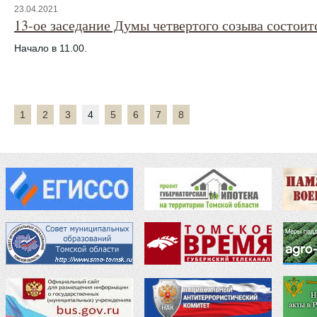
23.04.2021
13-ое заседание Думы четвертого созыва состоитс
Начало в 11.00.
1
2
3
4
5
6
7
8